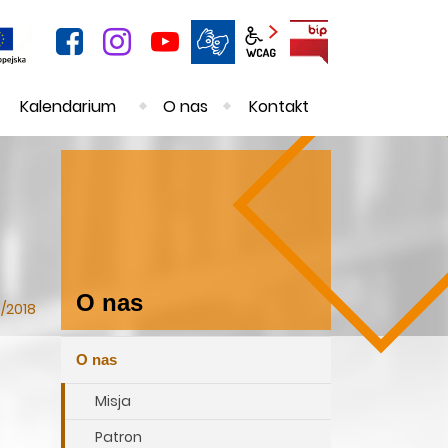
facebook
instagram
YouTube
BIP
Panel wcag
Kalendarium
O nas
Kontakt
O nas
)/2018
O nas
O
Misja
nas
Patron