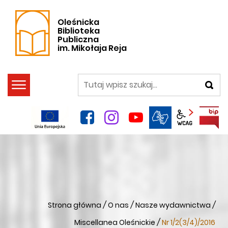
Oleśnicka
Biblioteka
Publiczna
im. Mikołaja Reja
szukaj
facebook
instagram
YouTube
Panel wca
Strona główna
/
O nas
/
Nasze wydawnictwa
/
Miscellanea Oleśnickie
/
Nr 1/2(3/4)/2016