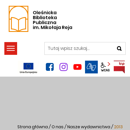
Oleśnicka
Biblioteka
Publiczna
im. Mikołaja Reja
szukaj
facebook
instagram
YouTube
Panel wca
Strona główna
/
O nas
/
Nasze wydawnictwa
/
2013