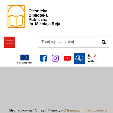
Oleśnicka
Biblioteka
Publiczna
im. Mikołaja Reja
szukaj
facebook
instagram
YouTube
Panel wcag
Strona główna
/
O nas
/
Projekty
/
O finansach … w bibliotece