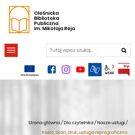
Oleśnicka
Biblioteka
Publiczna
im. Mikołaja Reja
szukaj
facebook
instagram
YouTube
Panel wca
Strona główna
/
Dla czytelnika
/
Nasze usługi
/
Ksero, skan, druk, usługa reprograficzna