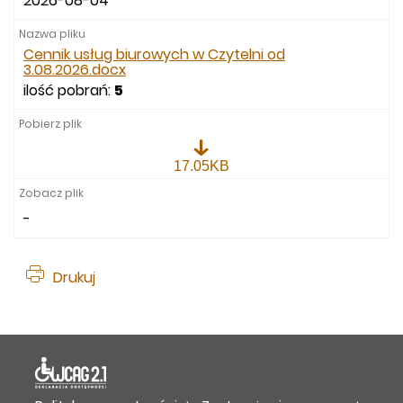
2026-08-04
Cennik usług biurowych w Czytelni od
3.08.2026.docx
ilość pobrań:
5
Cennik
17.05KB
usług
biurowych
w
-
Czytelni
od
3.08.2026.docx
Drukuj
Deklaracja dostępności