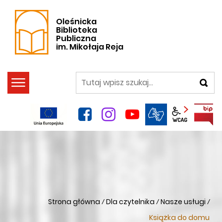
Oleśnicka
Biblioteka
Publiczna
im. Mikołaja Reja
szukaj
facebook
instagram
YouTube
Panel wca
Strona główna
Dla czytelnika
Nasze usługi
/
/
/
Książka do domu