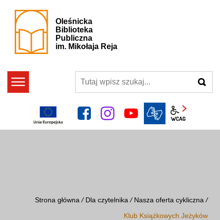
Oleśnicka
Biblioteka
Publiczna
im. Mikołaja Reja
szukaj
facebook
instagram
YouTube
Panel wcag
Strona główna
/
Dla czytelnika
/
Nasza oferta cykliczna
/
Klub Książkowych Jeżyków