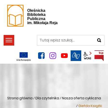
Oleśnicka
Biblioteka
Publiczna
im. Mikołaja Reja
szukaj
facebook
instagram
YouTube
Panel wca
Strona główna
Dla czytelnika
Nasza oferta cykliczna
/
/
Giełda Książki
/