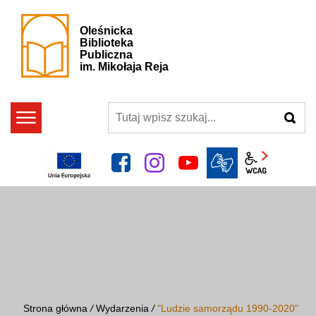
Oleśnicka
Biblioteka
Publiczna
im. Mikołaja Reja
szukaj
facebook
instagram
YouTube
Panel wcag
Strona główna
/
Wydarzenia
/
"Ludzie samorządu 1990-2020"