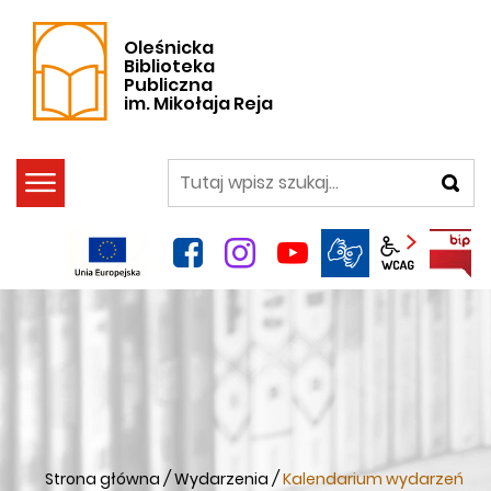
Oleśnicka
Biblioteka
Publiczna
im. Mikołaja Reja
szukaj
facebook
instagram
YouTube
Panel wca
Strona główna
/
Wydarzenia
/
Kalendarium wydarzeń