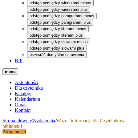
odstęp pomiędzy wierszami minus
odstęp pomiędzy wierszami plus
odstęp pomiędzy paragrafami minus
odstęp pomiędzy paragrafami plus
odstęp pomiędzy literami minus
odstęp pomiędzy literami plus
odstęp pomiędzy słowami minus
odstęp pomiędzy słowami plus
przywróć domyślne ustawienia
BIP
menu
Aktualności
Dla czytelnika
Katalogi
Kalendarium
O nas
Kontakt
Strona główna
/
Wydarzenia
/
Ważna informacja dla Czytelników
biblioteki!
Aktualności