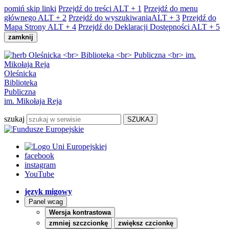
pomiń skip linki
Przejdź do treści
ALT + 1
Przejdź do menu
głównego
ALT + 2
Przejdź do wyszukiwania
ALT + 3
Przejdź do
Mapa Strony
ALT + 4
Przejdź do Deklaracji Dostępności
ALT + 5
zamknij
Oleśnicka
Biblioteka
Publiczna
im. Mikołaja Reja
szukaj
facebook
instagram
YouTube
język migowy
Panel wcag
Wersja kontrastowa
zmniej szczcionkę
zwiększ czcionkę