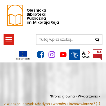
Oleśnicka
Biblioteka
Publiczna
im. Mikołaja Reja
szukaj
facebook
instagram
YouTube
Panel wca
Strona główna
Wydarzenia
/
/
V Wieczór Poetycki Młodych Twórców. Piszesz wiersze? (..)