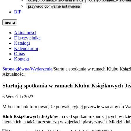
odstęp pomiędzy słowami minus
odstęp pomiędzy słowam
przywróć domyślne ustawienia
BIP
menu
Aktualności
Dla czytelnika
Katalogi
Kalendarium
O nas
Kontakt
Strona główna
/
Wydarzenia
/
Startują spotkania w ramach Klubu Ksi
Aktualności
Startują spotkania w ramach Klubu Książkowych Je
6 Września 2023
Miło nam poinformować, że po wakacyjnej przerwie wracamy do Wa
Klub Książkowych Jeżyków
to cykl spotkań rozbudzających w dzie
literackich, a także uczestniczą w zajęciach plastycznych. Młodzi k