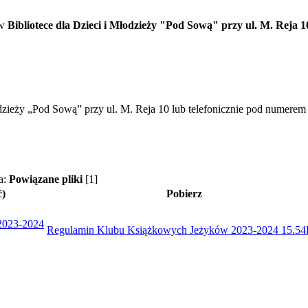
 w
Bibliotece dla Dzieci i Młodzieży "Pod Sową" przy ul. M. Reja 1
łodzieży „Pod Sową” przy ul. M. Reja 10 lub telefonicznie pod numere
a:
Powiązane pliki
[1]
ć)
Pobierz
2023-2024
Regulamin Klubu Książkowych Jeżyków 2023-2024
15.5