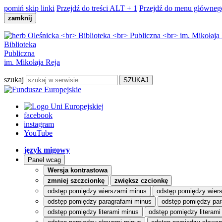
pomiń skip linki
Przejdź do treści
ALT + 1
Przejdź do menu główneg
zamknij
Biblioteka
Publiczna
im. Mikołaja Reja
szukaj
facebook
instagram
YouTube
język migowy
Panel wcag
Wersja kontrastowa
zmniej szczcionkę
zwiększ czcionkę
odstęp pomiędzy wierszami minus
odstęp pomiędzy wier
odstęp pomiędzy paragrafami minus
odstęp pomiędzy par
odstęp pomiędzy literami minus
odstęp pomiędzy literami