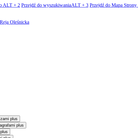
o
ALT + 2
Przejdź do wyszukiwania
ALT + 3
Przejdź do Mapa Strony
Oleśnicka
szami plus
agrafami plus
 plus