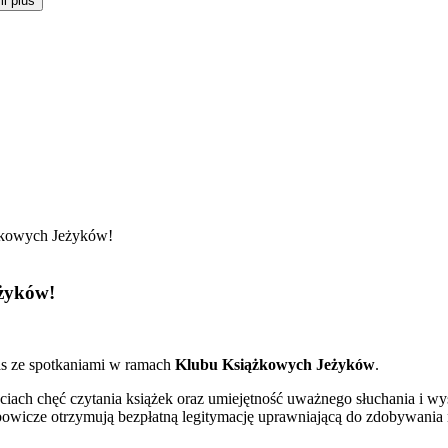
i plus
ążkowych Jeżyków!
żyków!
s ze spotkaniami w ramach
Klubu Książkowych Jeżyków
.
ciach chęć czytania książek oraz umiejętność uważnego słuchania i wy
lubowicze otrzymują bezpłatną legitymację uprawniającą do zdobywania