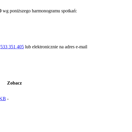
0
wg poniższego harmonogramu spotkań:
m
533 351 405
lub elektronicznie na adres e-mail
Zobacz
4KB
-