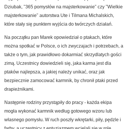
Dziubak, "365 pomysłów na majsterkowanie" czy "Wielkie
majsterkowanie" autorstwa Ute i Tilmana Michalskich,
które stały się punktem wyjścia do twórczych działań.
Na początku pan Marek opowiedział o ptakach, które
można spotkać w Polsce, o ich zwyczajach i potrzebach, a
także o tym, jak prawidłowo dokarmiać skrzydlatych gości
zimą. Uczestnicy dowiedzieli się, jaka karma jest dla
ptaków najlepsza, a jakiej należy unikać, oraz jak
bezpiecznie zamocować karmnik, by chronił ptaki przed
drapieżnikami.
Następnie rodziny przystąpiły do pracy - każda ekipa
mogła wykonać karmnik według gotowego wzoru lub
własnego pomysłu. W ruch poszły wkrętarki, piły, pędzle i
farby, a uczestnicy z entuzjazmem wcielali się w role