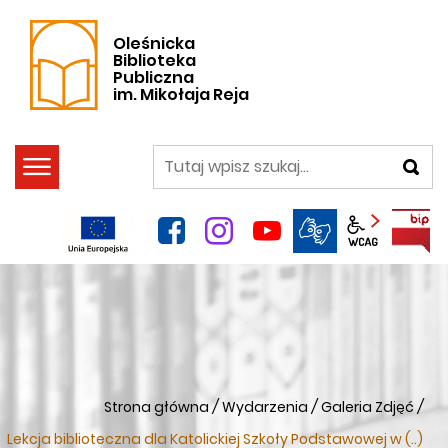
Oleśnicka
Biblioteka
Publiczna
im. Mikołaja Reja
szukaj
facebook
instagram
YouTube
Panel wca
Strona główna
/
Wydarzenia
/
Galeria Zdjęć
/
Lekcja biblioteczna dla Katolickiej Szkoły Podstawowej w (..)