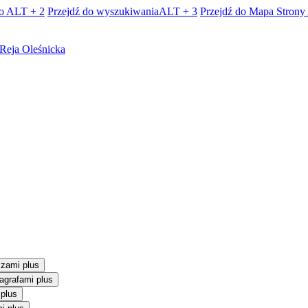
o
ALT + 2
Przejdź do wyszukiwania
ALT + 3
Przejdź do Mapa Strony
Oleśnicka
szami plus
agrafami plus
 plus