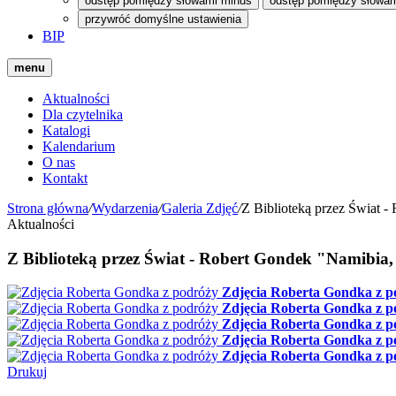
odstęp pomiędzy słowami minus
odstęp pomiędzy słowam
przywróć domyślne ustawienia
BIP
menu
Aktualności
Dla czytelnika
Katalogi
Kalendarium
O nas
Kontakt
Strona główna
/
Wydarzenia
/
Galeria Zdjęć
/
Z Biblioteką przez Świat -
Aktualności
Z Biblioteką przez Świat - Robert Gondek "Namibia,
Zdjęcia Roberta Gondka z p
Zdjęcia Roberta Gondka z p
Zdjęcia Roberta Gondka z p
Zdjęcia Roberta Gondka z p
Zdjęcia Roberta Gondka z p
Drukuj