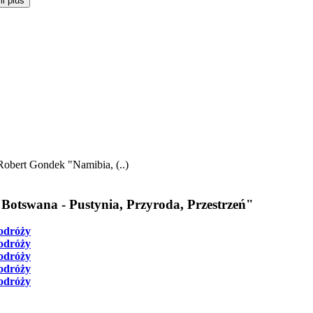
i plus
 Robert Gondek "Namibia, (..)
 Botswana - Pustynia, Przyroda, Przestrzeń"
odróży
odróży
odróży
odróży
odróży