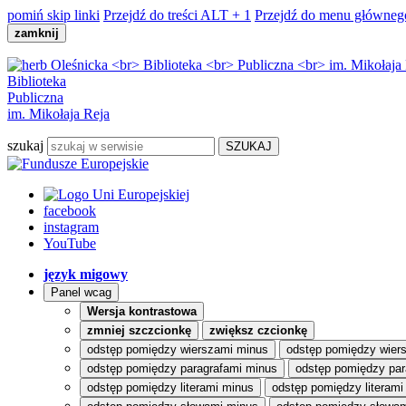
pomiń skip linki
Przejdź do treści
ALT + 1
Przejdź do menu główneg
zamknij
Biblioteka
Publiczna
im. Mikołaja Reja
szukaj
facebook
instagram
YouTube
język migowy
Panel wcag
Wersja kontrastowa
zmniej szczcionkę
zwiększ czcionkę
odstęp pomiędzy wierszami minus
odstęp pomiędzy wier
odstęp pomiędzy paragrafami minus
odstęp pomiędzy par
odstęp pomiędzy literami minus
odstęp pomiędzy literami