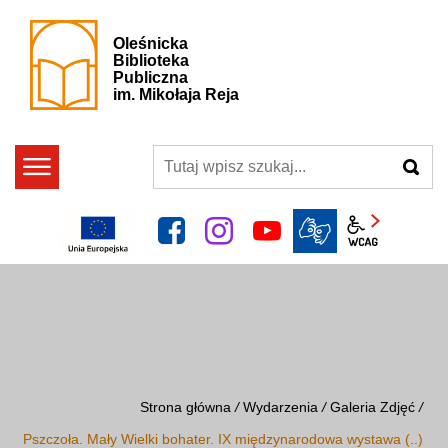
Oleśnicka
Biblioteka
Publiczna
im. Mikołaja Reja
szukaj
facebook
instagram
YouTube
Panel wcag
Strona główna
/
Wydarzenia
/
Galeria Zdjęć
/
Pszczoła. Mały Wielki bohater. IX międzynarodowa wystawa (..)