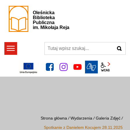
Oleśnicka
Biblioteka
Publiczna
im. Mikołaja Reja
szukaj
facebook
instagram
YouTube
Panel wcag
Strona główna
/
Wydarzenia
/
Galeria Zdjęć
/
Spotkanie z Danielem Kocujem 28.11.2025