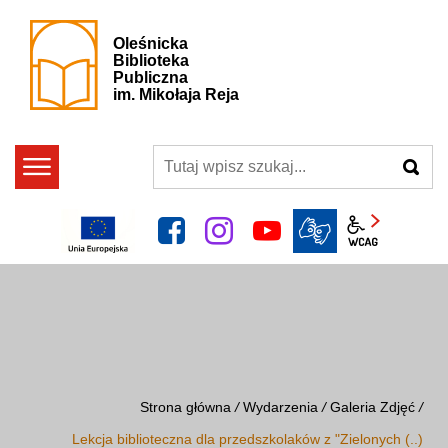
Oleśnicka
Biblioteka
Publiczna
im. Mikołaja Reja
szukaj
facebook
instagram
YouTube
Panel wcag
Strona główna
/
Wydarzenia
/
Galeria Zdjęć
/
Lekcja biblioteczna dla przedszkolaków z "Zielonych (..)