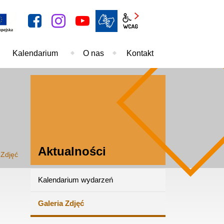
facebook
instagram
YouTube
BIP
Panel wcag
Kalendarium
O nas
Kontakt
Aktualności
 Zdjęć
Kalendarium wydarzeń
Aktualności
Galeria Zdjęć